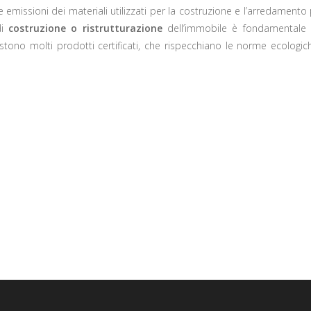
e emissioni dei materiali utilizzati per la costruzione e l’arredament
di
costruzione o ristrutturazione
dell’immobile è fondamentale s
stono molti prodotti certificati, che rispecchiano le norme ecologic