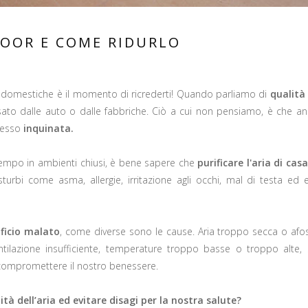
DOOR E COME RIDURLO
ra domestiche è il momento di ricrederti! Quando parliamo di
qualità 
to dalle auto o dalle fabbriche. Ciò a cui non pensiamo, è che anc
spesso
inquinata.
 tempo in ambienti chiusi, è bene sapere che
purificare
l'aria di cas
sturbi come asma, allergie, irritazione agli occhi, mal di testa ed e
ificio malato
, come diverse sono le cause. Aria troppo secca o afosa
, ventilazione insufficiente, temperature troppo basse o troppo alte
 compromettere il nostro benessere.
à dell’aria ed evitare disagi per la nostra salute?