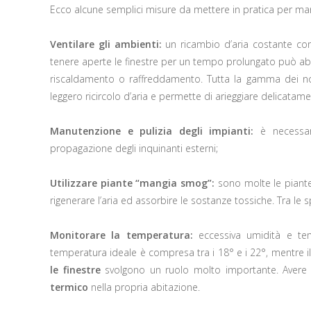
Ecco alcune semplici misure da mettere in pratica per man
Ventilare gli ambienti:
un ricambio d’aria costante con
tenere aperte le finestre per un tempo prolungato può 
riscaldamento o raffreddamento. Tutta la gamma dei no
leggero ricircolo d’aria e permette di arieggiare delicatame
Manutenzione e pulizia degli impianti:
è necessari
propagazione degli inquinanti esterni;
Utilizzare piante “mangia smog”:
sono molte le piante
rigenerare l’aria ed assorbire le sostanze tossiche. Tra le sp
Monitorare la temperatura:
eccessiva umidità e tem
temperatura ideale è compresa tra i 18° e i 22°, mentre il
le finestre
svolgono un ruolo molto importante. Avere in
termico
nella propria abitazione.