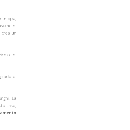
so tempo,
onsumo di
 crea un
icolo di
 grado di
nghi. La
sto caso,
lamento