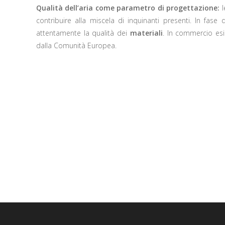
Qualità dell’aria come parametro di progettazione:
l
contribuire alla miscela di inquinanti presenti. In fase 
attentamente la qualità dei
materiali
. In commercio esi
dalla Comunità Europea.