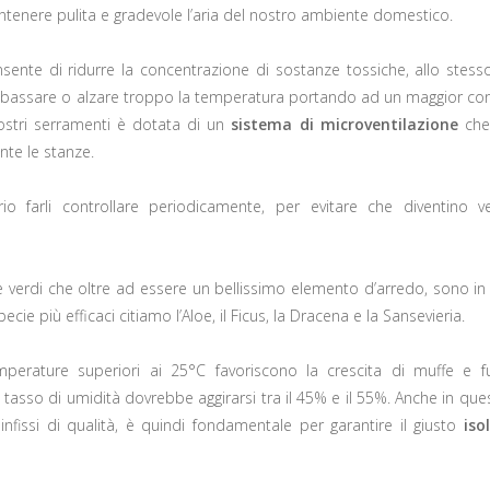
tenere pulita e gradevole l’aria del nostro ambiente domestico.
sente di ridurre la concentrazione di sostanze tossiche, allo stes
abbassare o alzare troppo la temperatura portando ad un maggior c
stri serramenti è dotata di un
sistema di microventilazione
che
nte le stanze.
o farli controllare periodicamente, per evitare che diventino ve
 verdi che oltre ad essere un bellissimo elemento d’arredo, sono in
ecie più efficaci citiamo l’Aloe, il Ficus, la Dracena e la Sansevieria.
perature superiori ai 25°C favoriscono la crescita di muffe e fu
 tasso di umidità dovrebbe aggirarsi tra il 45% e il 55%. Anche in que
fissi di qualità, è quindi fondamentale per garantire il giusto
iso