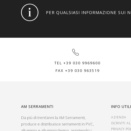
PER QUALSIASI INFORMAZIONE SUI 
TEL +39 030 9969600
FAX +39 030 963519
AM SERRAMENTI
INFO UTIL
Da più di trent’anni la AM Serramenti,
AZIENDA
ISCRIVITI 
produce e distribuisce serramenti in PVC,
PRIVACY PO
alluminio e alluminio/legno, assistendo i