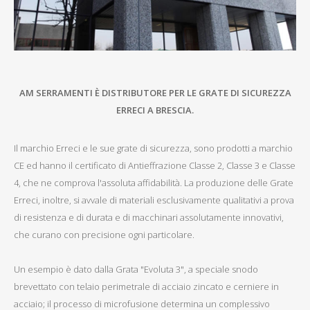
AM SERRAMENTI È DISTRIBUTORE PER LE GRATE DI SICUREZZA
ERRECI A BRESCIA.
Il marchio Erreci e le sue grate di sicurezza, sono prodotti a marchio
CE ed hanno il certificato di Antieffrazione Classe 2, Classe 3 e Classe
4, che ne comprova l'assoluta affidabilità. La produzione delle Grate
Erreci, inoltre, si avvale di materiali esclusivamente qualitativi a prova
di resistenza e di durata e di macchinari assolutamente innovativi,
che curano con precisione ogni particolare.
Un esempio è dato dalla Grata "Evoluta 3", a speciale snodo
brevettato con telaio perimetrale di acciaio zincato e cerniere in
acciaio; il processo di microfusione determina un complessivo