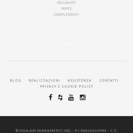
OSCURANTI
PORTE
COMPLEMENTI
Houzz
BLOG
REALIZZAZIONI
ASSISTENZA
CONTATTI
PRIVACY E COOKIE POLICY
©2026 AM SERRAMENTI SRL - P.I 00626610984 - C.F.