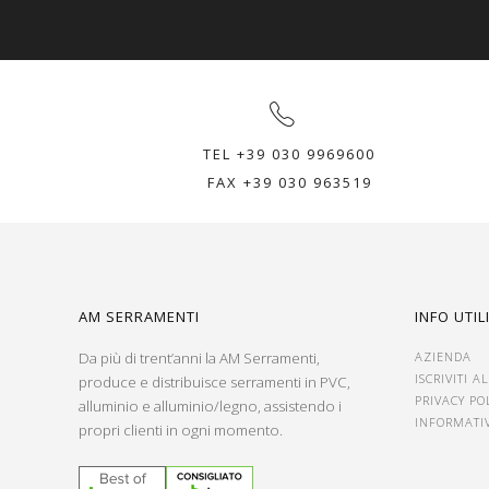
TEL +39 030 9969600
FAX +39 030 963519
AM SERRAMENTI
INFO UTIL
Da più di trent’anni la AM Serramenti,
AZIENDA
ISCRIVITI 
produce e distribuisce serramenti in PVC,
PRIVACY PO
alluminio e alluminio/legno, assistendo i
INFORMATI
propri clienti in ogni momento.