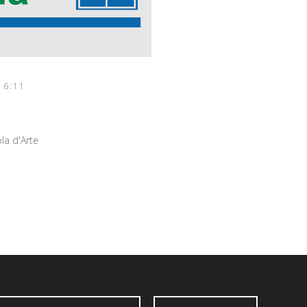
16:11
A
la d'Arte