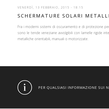
VENERDÌ, 13 FEBBRAIO, 2015 - 18:15
SCHERMATURE SOLARI METALL
Fra i moderni sistemi di oscuramento e di protezione per i
sono le tende veneziane avvolgibili con lamelle rigide in
metalliche orientabili, manuali o motorizzate.
PER QUALSIASI INFORMAZIONE SUI 