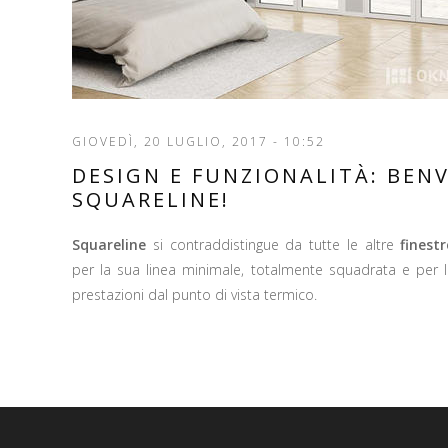
GIOVEDÌ, 20 LUGLIO, 2017 - 10:52
DESIGN E FUNZIONALITÀ: BEN
SQUARELINE!
Squareline
si contraddistingue da tutte le altre
finest
per la sua linea minimale, totalmente squadrata e per 
prestazioni dal punto di vista termico.