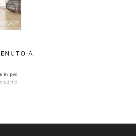
VENUTO A
re in pvc
le ottime