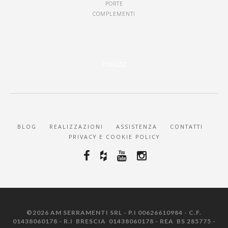
PORTE
COMPLEMENTI
Houzz
BLOG
REALIZZAZIONI
ASSISTENZA
CONTATTI
PRIVACY E COOKIE POLICY
©2026 AM SERRAMENTI SRL - P.I 00626610984 - C.F.
01438060178 - R.I BRESCIA 01438060178 - REA BS 285775 -