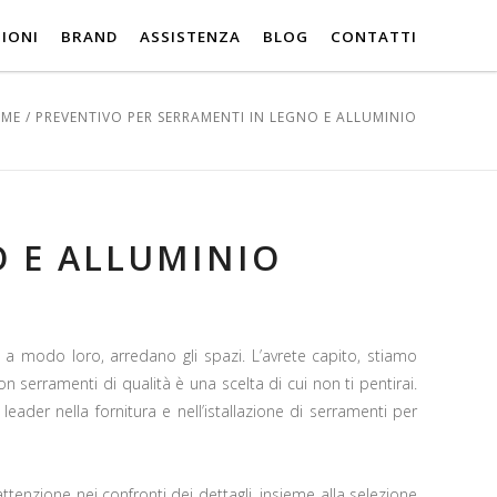
IONI
BRAND
ASSISTENZA
BLOG
CONTATTI
ME
/
PREVENTIVO PER SERRAMENTI IN LEGNO E ALLUMINIO
O E ALLUMINIO
, a modo loro, arredano gli spazi. L’avrete capito, stiamo
n serramenti di qualità è una scelta di cui non ti pentirai.
 leader nella fornitura e nell’istallazione di serramenti per
tenzione nei confronti dei dettagli, insieme alla selezione