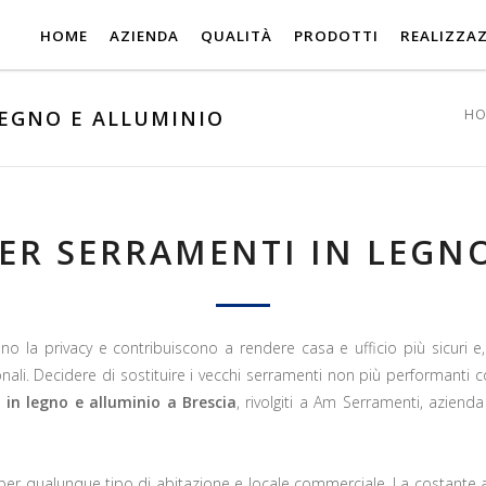
HOME
AZIENDA
QUALITÀ
PRODOTTI
REALIZZAZ
LEGNO E ALLUMINIO
HO
ER SERRAMENTI IN LEGN
ano la privacy e contribuiscono a rendere casa e ufficio più sicuri e
nali. Decidere di sostituire i vecchi serramenti non più performanti co
 in legno e alluminio a Brescia
, rivolgiti a Am Serramenti, azienda
per qualunque tipo di abitazione e locale commerciale. La costante at